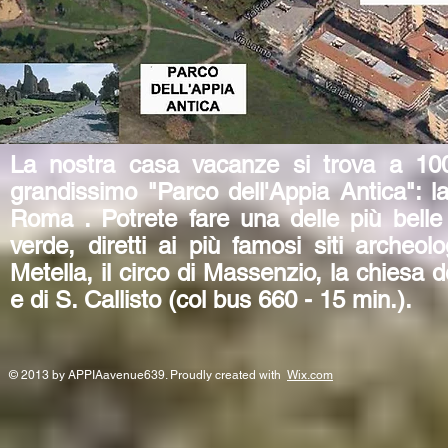
La nostra casa vacanze si trova a 100 
grandissimo "Parco dell'Appia Antica": la
Roma . Potrete fare una delle più belle 
verde, diretti ai più famosi siti archeol
Metella, il circo di Massenzio, la chiesa
e di S. Callisto (col bus 660 - 15 min.).
© 2013 by APPIAavenue639. Proudly created with
Wix.com