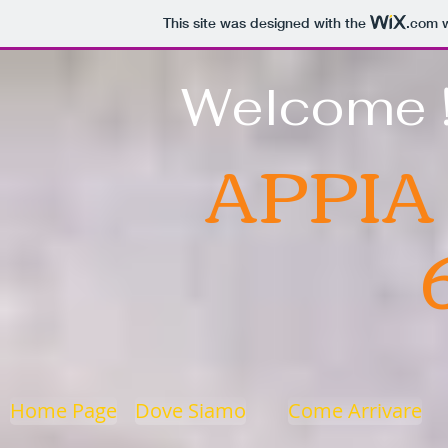
This site was designed with the
.com
w
Welcome ! 
APPIA
Home Page
Dove Siamo
Come Arrivare