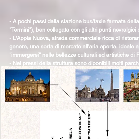
- A pochi passi dalla stazione bus/taxie fermata della
"Termini"), ben collegata con gli altri punti nevralgici
- L'Appia Nuova, strada commerciale ricca di ristoranti
genere, una sorta di mercato all'aria aperta, ideale
''immergersi'' nelle bellezze culturali ed artistiche di
- Nei pressi della struttura sono diponibili molti parche